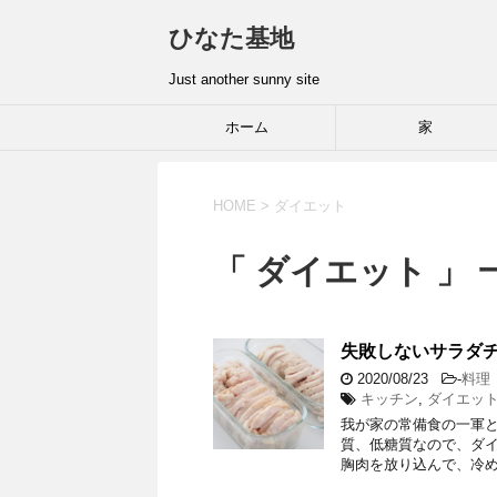
ひなた基地
Just another sunny site
ホーム
家
HOME
>
ダイエット
「 ダイエット 」 
失敗しないサラダ
2020/08/23
-
料理
キッチン
,
ダイエッ
我が家の常備食の一軍
質、低糖質なので、ダイ
胸肉を放り込んで、冷め