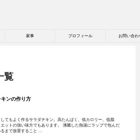
家事
プロフィール
お問い合わ
一覧
チキンの作り方
ト
としてもよく作るサラダチキン。高たんぱく、低カロリー、低脂
エットの強い味方でもあります。 沸騰した熱湯にラップで包んだ
るまで放置すること …