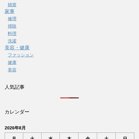
雑貨
家事
修理
掃除
料理
洗濯
美容・健康
ファッション
健康
美容
人気記事
カレンダー
2026年8月
月
火
水
木
金
土
日