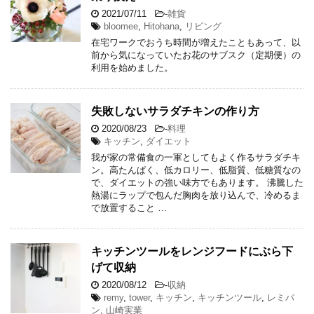
2021/07/11
-
雑貨
bloomee
,
Hitohana
,
リビング
在宅ワークでおうち時間が増えたこともあって、以
前から気になっていたお花のサブスク（定期便）の
利用を始めました。
失敗しないサラダチキンの作り方
2020/08/23
-
料理
キッチン
,
ダイエット
我が家の常備食の一軍としてもよく作るサラダチキ
ン。高たんぱく、低カロリー、低脂質、低糖質なの
で、ダイエットの強い味方でもあります。 沸騰した
熱湯にラップで包んだ胸肉を放り込んで、冷めるま
で放置すること …
キッチンツールをレンジフードにぶら下
げて収納
2020/08/12
-
収納
remy
,
tower
,
キッチン
,
キッチンツール
,
レミパ
ン
,
山崎実業