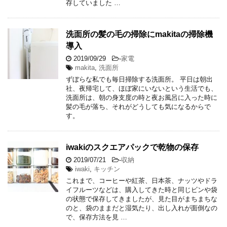
存していました …
洗面所の髪の毛の掃除にmakitaの掃除機
導入
2019/09/29
-
家電
makita
,
洗面所
ずぼらな私でも毎日掃除する洗面所。 平日は朝出
社、夜帰宅して、ほぼ家にいないという生活でも、
洗面所は、朝の身支度の時と夜お風呂に入った時に
髪の毛が落ち、それがどうしても気になるからで
す。
iwakiのスクエアパックで乾物の保存
2019/07/21
-
収納
iwaki
,
キッチン
これまで、コーヒーや紅茶、日本茶、ナッツやドラ
イフルーツなどは、購入してきた時と同じビンや袋
の状態で保存してきましたが、見た目がまちまちな
のと、袋のままだと湿気たり、出し入れが面倒なの
で、保存方法を見 …