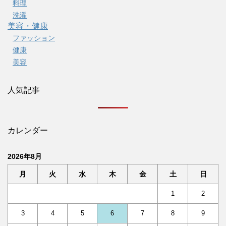
料理
洗濯
美容・健康
ファッション
健康
美容
人気記事
カレンダー
2026年8月
月
火
水
木
金
土
日
1
2
3
4
5
6
7
8
9