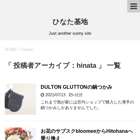
ひなた基地
Just another sunny site
HOME
>
hinata
「 投稿者アーカイブ：hinata 」 一覧
DULTON GLUTTONの鍋つかみ
2021/07/13
-
雑貨
これまで我が家には百均ショップで購入した薄手の
鍋つかみしかありませんでした。
お花のサブスクbloomeeからHitohanaへ
乗り換え