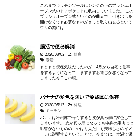
これまでキッチンツールはシンクの下のプッシュオ
ープン式のドアポケットに収納していました。 この
プッシュオープン式というのが曲者で、引き出しを
開けなくても必要なものがさっと取り出せるという
ウリの割には、 …
腸活で便秘解消
2020/08/02
-
健康
腸活
もともと便秘気味だったのが、4月から自宅で仕事
をするようになって、ますますお通じが悪くなって
しまった今日この頃。
バナナの変色を防いで冷蔵庫に保存
2020/05/17
-
料理
キッチン
バナナは冷蔵庫で保存すると皮が真っ黒に変色して
しまいます。 皮が真っ黒になっても中身の果肉には
影響がないものの、やはり見た目も美味しさのイメ
ージに影響するということで、今までは、常温で保