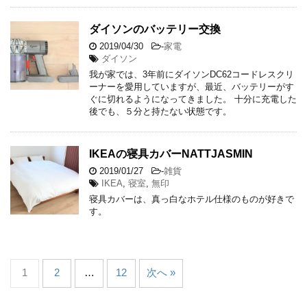
ダイソンのバッテリー交換
2019/04/30
-
家電
ダイソン
我が家では、3年前にダイソンDC62コードレスクリ
ーナーを愛用していますが、最近、バッテリーがす
ぐに切れるようになってきました。 十分に充電した
後でも、５分と持たない状態です。
IKEAの寝具カバーNATTJASMIN
2019/01/27
-
雑貨
IKEA
,
寝室
,
無印
寝具カバーは、真っ白なホテル仕様のものが好きで
す。
1
2
…
12
次へ »