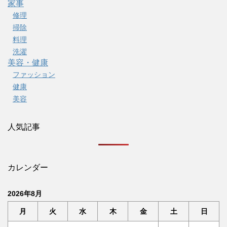
家事
修理
掃除
料理
洗濯
美容・健康
ファッション
健康
美容
人気記事
カレンダー
2026年8月
月
火
水
木
金
土
日