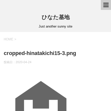
ひなた基地
Just another sunny site
HOME
>
cropped-hinatakichi15-3.png
投稿日：2020-04-24