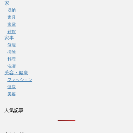
家
収納
家具
家電
雑貨
家事
修理
掃除
料理
洗濯
美容・健康
ファッション
健康
美容
人気記事