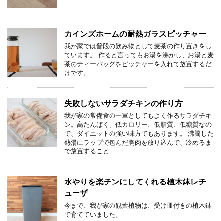
カインズホームの耐熱ガラスピッチャー
我が家では普段の飲み物として麦茶の作り置きをし
ています。 作ると言ってもお湯を沸かし、お湯と麦
茶のティーバッグをピッチャーを入れて放置するだ
けです。
失敗しないサラダチキンの作り方
我が家の常備食の一軍としてもよく作るサラダチキ
ン。高たんぱく、低カロリー、低脂質、低糖質なの
で、ダイエットの強い味方でもあります。 沸騰した
熱湯にラップで包んだ胸肉を放り込んで、冷めるま
で放置すること …
水やりを楽チンにしてくれる植木鉢レチ
ューザ
今まで、我が家の観葉植物は、受け皿付きの植木鉢
で育てていました。