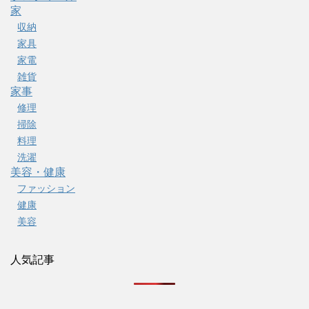
家
収納
家具
家電
雑貨
家事
修理
掃除
料理
洗濯
美容・健康
ファッション
健康
美容
人気記事