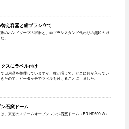
め替え容器と歯ブラシ立て
市販のハンドソープの容器と、歯ブラシスタンド代わりの無印のガ
した。
ックスにラベル付け
スで日用品を整理していますが、数が増えて、どこに何が入ってい
てきたので、ピータッチでラベルを付けることにしました。
ブン石窯ドーム
は、東芝のスチームオーブンレンジ石窯ドーム（ER-ND500-W）