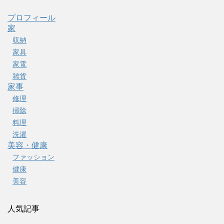
プロフィール
家
収納
家具
家電
雑貨
家事
修理
掃除
料理
洗濯
美容・健康
ファッション
健康
美容
人気記事