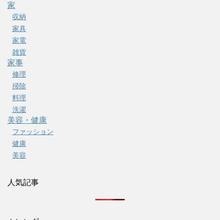
家
収納
家具
家電
雑貨
家事
修理
掃除
料理
洗濯
美容・健康
ファッション
健康
美容
人気記事