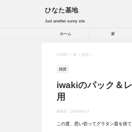
ひなた基地
Just another sunny site
ホーム
家
HOME
>
家
>
雑貨
>
雑貨
iwakiのパック
用
投稿日：2018-06-17
この度、思い切ってグラタン皿を捨て