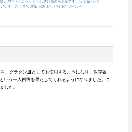
存容器 ホワイト7点 セット 少し透け感のある白です パック&レンジ
って オーブン まで 対応 人気 おしゃれ 安い かわいい
イズを、グラタン皿としても使用するようになり、保存容
という一人四役を果たしてくれるようになりました。こ
ました。