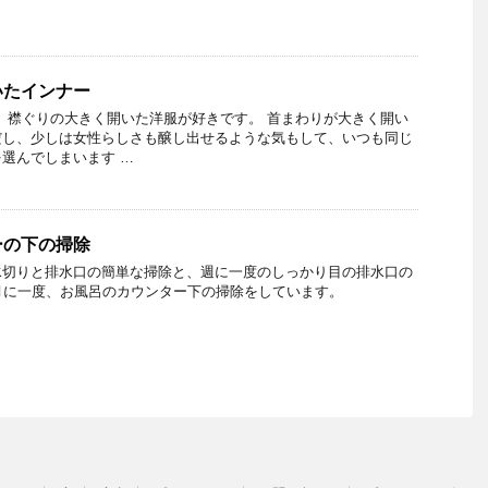
いたインナー
、襟ぐりの大きく開いた洋服が好きです。 首まわりが大きく開い
だし、少しは女性らしさも醸し出せるような気もして、いつも同じ
選んでしまいます …
ーの下の掃除
水切りと排水口の簡単な掃除と、週に一度のしっかり目の排水口の
月に一度、お風呂のカウンター下の掃除をしています。