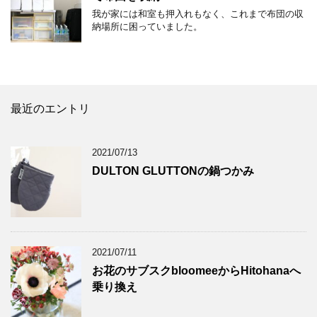
我が家には和室も押入れもなく、これまで布団の収
納場所に困っていました。
最近のエントリ
2021/07/13
DULTON GLUTTONの鍋つかみ
2021/07/11
お花のサブスクbloomeeからHitohanaへ
乗り換え