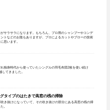
髪がサラサラになります。もちろん、プロ用のシャンプーやコンデ
メントなどのお陰もありますが、プロによるカットやブローの技術
うに思います。
ぞれ独身時代から使っていたシングルの羽毛布団2枚を使い続け
越してきました。
ロングタイプのはたきで高窓の桟の掃除
部吹き抜けになっていて、その吹き抜けの部分にある高窓の桟の掃
した。