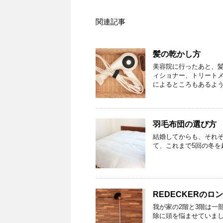
関連記事
髪の乾かし方
美容院に行ったあと、
ィショナー、トリート
によるところもあるよ
羽毛布団の選び方
結婚してからも、それ
て、これまで5回の冬を
REDECKERの
我が家の2階と3階は一
除に頭を悩ませていま